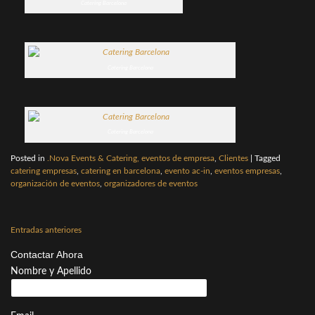
Catering Barcelona
Catering Barcelona
Catering Barcelona
Posted in
.Nova Events & Catering, eventos de empresa
,
Clientes
|
Tagged
catering empresas
,
catering en barcelona
,
evento ac-in
,
eventos empresas
,
organización de eventos
,
organizadores de eventos
Navegación
Entradas anteriores
de
Contactar Ahora
entradas
Nombre y Apellido