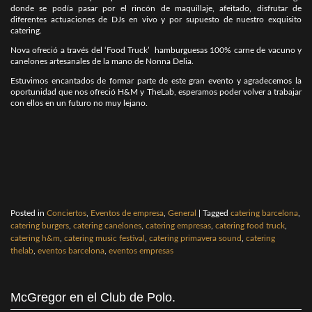
donde se podía pasar por el rincón de maquillaje, afeitado, disfrutar de
diferentes actuaciones de DJs en vivo y por supuesto de nuestro exquisito
catering.
Nova ofreció a través del ‘Food Truck’ hamburguesas 100% carne de vacuno y
canelones artesanales de la mano de Nonna Delia.
Estuvimos encantados de formar parte de este gran evento y agradecemos la
oportunidad que nos ofreció H&M y TheLab, esperamos poder volver a trabajar
con ellos en un futuro no muy lejano.
Posted in
Conciertos
,
Eventos de empresa
,
General
|
Tagged
catering barcelona
,
catering burgers
,
catering canelones
,
catering empresas
,
catering food truck
,
catering h&m
,
catering music festival
,
catering primavera sound
,
catering
thelab
,
eventos barcelona
,
eventos empresas
McGregor en el Club de Polo.