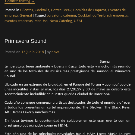
Continue reading
→
Posted in
Clientes
,
Cocktails
,
Coffee Break
,
Comidas de Empresa
,
Eventos de
empresa
,
General
|
Tagged
barcelona catering
,
Cocktail
,
coffee break empresas
,
eventos empresas
,
Med-tso
,
Nova Catering
,
UFM
Primavera Sound
Posted on
15 junio 2015
|
by
nova
Buena
temperatura, buen ambiente y buena música, todo esto y mucho más reunido
en uno de los festivales de música más prestigiosos del mundo, el Primavera
Sound.
Ubicado en un extremo de la ciudad, en el Parque del Forum y acompañado de
unas increíbles vistas al mar, los días 27,28,29 y 30 de mayo se celebro este
acontecimiento ineludible en nuestra querida ciudad de Barcelona.
Cada año consigue congregar a artistas destacados de todo el mundo y ofrecer
a todos los presentes un cartel impresionante; The Strokes, The Black Keys,
AltJ, James Faker y muchos más.
En Nova tuvimos la oportunidad de colaborar en este gran evento con un
prestigioso patrocinador como es H&M.
Este año una de las principales novedades fue el H&M Loves Music Lounge