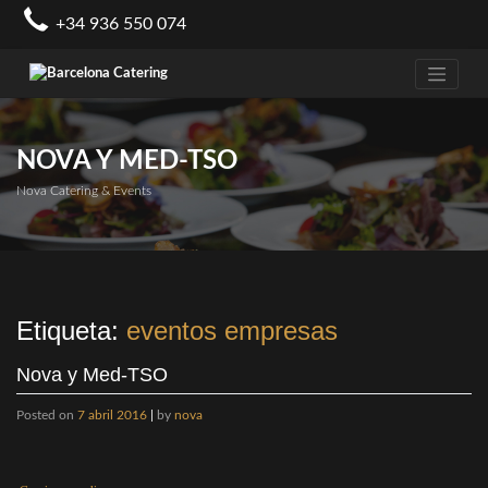
Skip
+34 936 550 074
to
content
NOVA Y MED-TSO
Nova Catering & Events
Etiqueta:
eventos empresas
Nova y Med-TSO
Posted on
7 abril 2016
|
by
nova