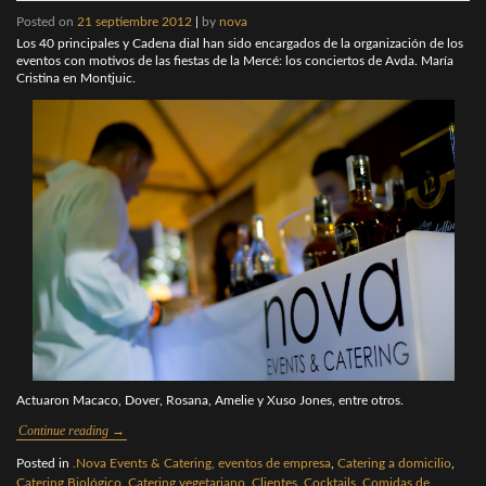
Posted on
21 septiembre 2012
|
by
nova
Los 40 principales y Cadena dial han sido encargados de la organización de los
eventos con motivos de las fiestas de la Mercé: los conciertos de Avda. María
Cristina en Montjuic.
Actuaron Macaco, Dover, Rosana, Amelie y Xuso Jones, entre otros.
Continue reading
→
Posted in
.Nova Events & Catering, eventos de empresa
,
Catering a domicilio
,
Catering Biológico
,
Catering vegetariano
,
Clientes
,
Cocktails
,
Comidas de