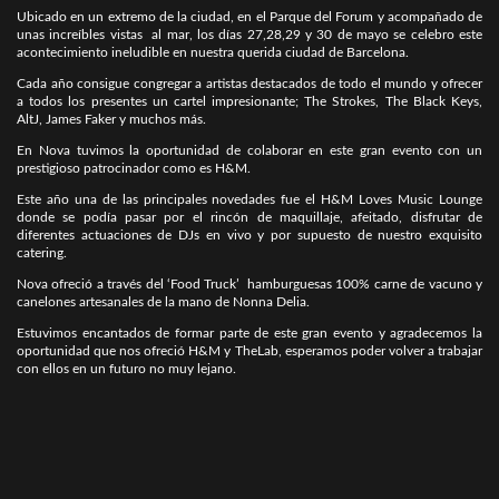
Ubicado en un extremo de la ciudad, en el Parque del Forum y acompañado de
unas increíbles vistas al mar, los días 27,28,29 y 30 de mayo se celebro este
acontecimiento ineludible en nuestra querida ciudad de Barcelona.
Cada año consigue congregar a artistas destacados de todo el mundo y ofrecer
a todos los presentes un cartel impresionante; The Strokes, The Black Keys,
AltJ, James Faker y muchos más.
En Nova tuvimos la oportunidad de colaborar en este gran evento con un
prestigioso patrocinador como es H&M.
Este año una de las principales novedades fue el H&M Loves Music Lounge
donde se podía pasar por el rincón de maquillaje, afeitado, disfrutar de
diferentes actuaciones de DJs en vivo y por supuesto de nuestro exquisito
catering.
Nova ofreció a través del ‘Food Truck’ hamburguesas 100% carne de vacuno y
canelones artesanales de la mano de Nonna Delia.
Estuvimos encantados de formar parte de este gran evento y agradecemos la
oportunidad que nos ofreció H&M y TheLab, esperamos poder volver a trabajar
con ellos en un futuro no muy lejano.