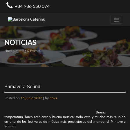
Skip
+34 936 550 074
to
content
NOTICIAS
Nova Catering & Events
Primavera Sound
Posted on
15 junio 2015
|
by
nova
Buena
temperatura, buen ambiente y buena música, todo esto y mucho más reunido
en uno de los festivales de música más prestigiosos del mundo, el Primavera
Sound.