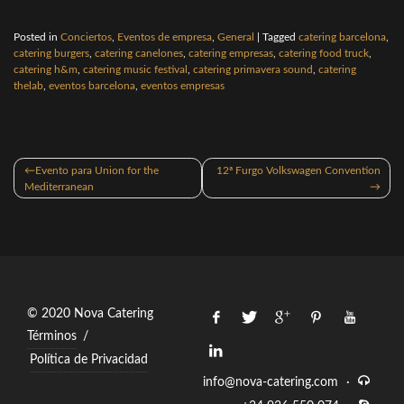
Posted in
Conciertos
,
Eventos de empresa
,
General
|
Tagged
catering barcelona
,
catering burgers
,
catering canelones
,
catering empresas
,
catering food truck
,
catering h&m
,
catering music festival
,
catering primavera sound
,
catering
thelab
,
eventos barcelona
,
eventos empresas
Navegación
Evento para Union for the
12ª Furgo Volkswagen Convention
de
Mediterranean
entradas
© 2020 Nova Catering
Términos
/
Política de Privacidad
info@nova-catering.com
·