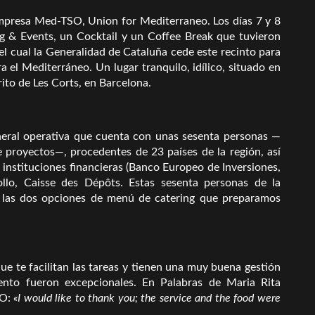
empresa Med-TSO, Union for Mediterraneo. Los días 7 y 8
g & Events, un Cocktail y un Coffee Break que tuvieron
 el cual la Generalidad de Cataluña cede este recinto para
a el Mediterráneo. Un lugar tranquilo, idílico, situado en
rito de Les Corts, en Barcelona.
neral operativa que cuenta con unas sesenta personas —
e proyectos—, procedentes de 23 países de la región, así
instituciones financieras (Banco Europeo de Inversiones,
lo, Caisse des Dépôts. Estas sesenta personas de la
on las dos opciones de menú de catering que preparamos
e te facilitan las tareas y tienen una muy buena gestión
ento fueron excepcionales. En Palabras de Maria Rita
SO:
«I would like to thank you; the service and the food were