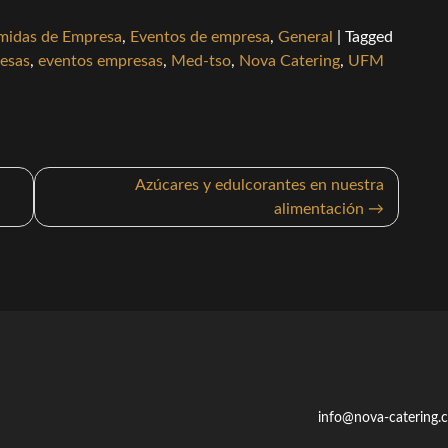
midas de Empresa
,
Eventos de empresa
,
General
|
Tagged
resas
,
eventos empresas
,
Med-tso
,
Nova Catering
,
UFM
Azúcares y edulcorantes en nuestra
alimentación
info@nova-catering.