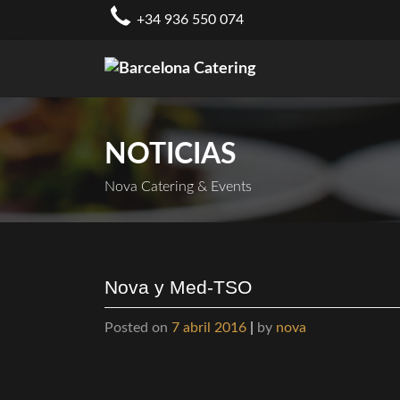
Skip
+34 936 550 074
to
content
NOTICIAS
Nova Catering & Events
Nova y Med-TSO
Posted on
7 abril 2016
|
by
nova