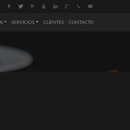
Facebook
Twitter
Pinterest
Youtube
Linkedin
Google+
+34
info@nova-
A
SERVICIOS
CLIENTES
CONTACTO
936
catering.com
550
074