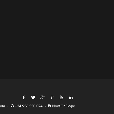
com
·
+34 936 550 074
·
NovaOnSkype