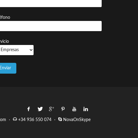
léfono
vicio
com
·
+34 936 550 074
·
NovaOnSkype