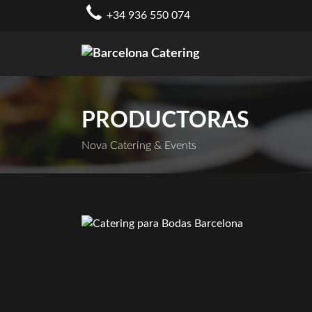
Skip
+34 936 550 074
to
content
PRODUCTORAS
Nova Catering & Events