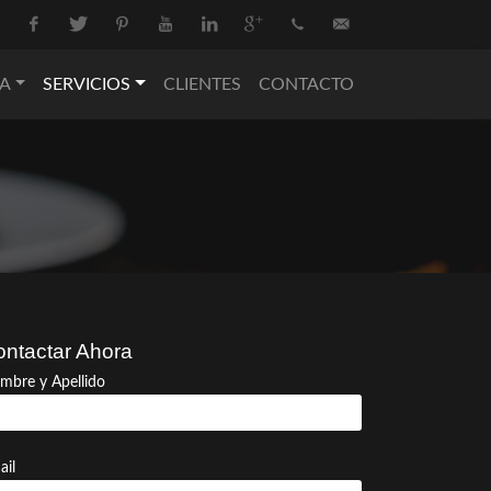
Facebook
Twitter
Pinterest
Youtube
Linkedin
Google+
+34
info@nova-
A
SERVICIOS
CLIENTES
CONTACTO
936
catering.com
550
074
ntactar Ahora
mbre y Apellido
ail