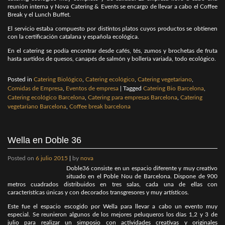
reunión interna y Nova Catering & Events se encargo de llevar a cabo el Coffee
Break y el Lunch Buffet.
El servicio estaba compuesto por distintos platos cuyos productos se obtienen
con la certificación catalana y española ecológica.
En el catering se podía encontrar desde cafés, tés, zumos y brochetas de fruta
hasta surtidos de quesos, canapés de salmón y bollería variada, todo ecológico.
Posted in
Catering Biológico
,
Catering ecológico
,
Catering vegetariano
,
Comidas de Empresa
,
Eventos de empresa
|
Tagged
Catering Bio Barcelona
,
Catering ecológico Barcelona
,
Catering para empresas Barcelona
,
Catering
vegetariano Barcelona
,
Coffee break barcelona
Wella en Doble 36
Posted on
6 julio 2015
|
by
nova
Doble36 consiste en un espacio diferente y muy creativo
situado en el Poble Nou de Barcelona. Dispone de 900
metros cuadrados distribuidos en tres salas, cada una de ellas con
características únicas y con decorados transgresores y muy artísticos.
Este fue el espacio escogido por Wella para llevar a cabo un evento muy
especial. Se reunieron algunos de los mejores peluqueros los días 1,2 y 3 de
julio para realizar un simposio con actividades creativas y originales