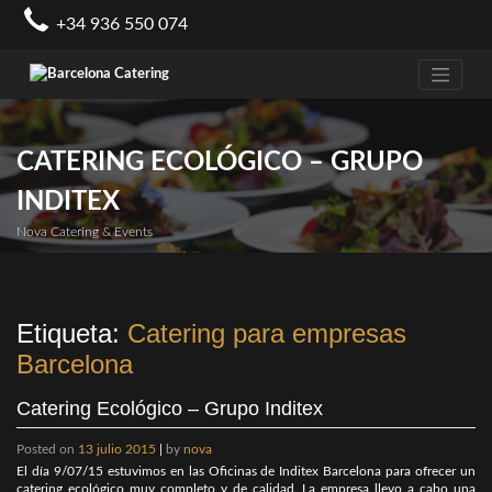
Skip
+34 936 550 074
to
content
CATERING ECOLÓGICO – GRUPO
INDITEX
Nova Catering & Events
Etiqueta:
Catering para empresas
Barcelona
Catering Ecológico – Grupo Inditex
Posted on
13 julio 2015
|
by
nova
El día 9/07/15 estuvimos en las Oficinas de Inditex Barcelona para ofrecer un
catering ecológico muy completo y de calidad. La empresa llevo a cabo una