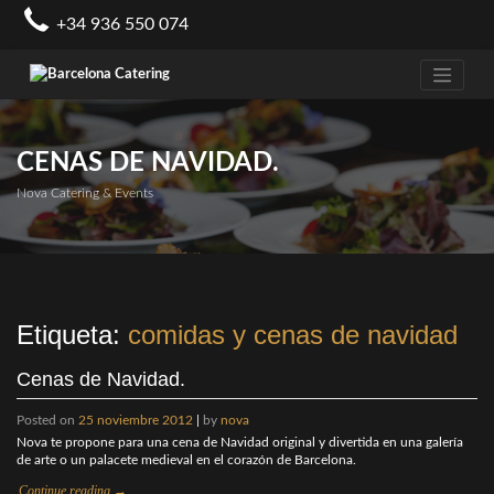
Skip
+34 936 550 074
to
content
CENAS DE NAVIDAD.
Nova Catering & Events
Etiqueta:
comidas y cenas de navidad
Cenas de Navidad.
Posted on
25 noviembre 2012
|
by
nova
Nova te propone para una cena de Navidad original y divertida en una galería
de arte o un palacete medieval en el corazón de Barcelona.
Continue reading
→