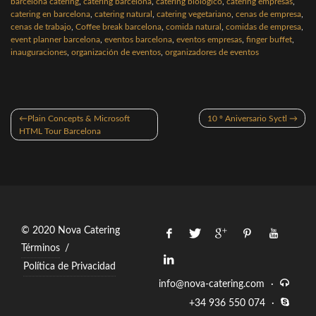
barcelona catering
,
catering barcelona
,
catering biologico
,
catering empresas
,
catering en barcelona
,
catering natural
,
catering vegetariano
,
cenas de empresa
,
cenas de trabajo
,
Coffee break barcelona
,
comida natural
,
comidas de empresa
,
event planner barcelona
,
eventos barcelona
,
eventos empresas
,
finger buffet
,
inauguraciones
,
organización de eventos
,
organizadores de eventos
Navegación
Plain Concepts & Microsoft
10 º Aniversario Syctl
de
HTML Tour Barcelona
entradas
© 2020 Nova Catering
Términos
/
Política de Privacidad
info@nova-catering.com
·
+34 936 550 074
·