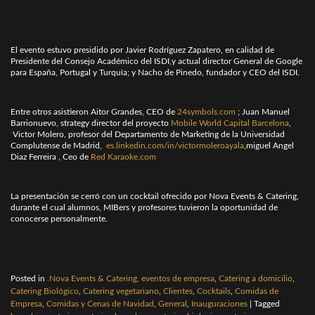
El evento estuvo presidido por Javier Rodríguez Zapatero, en calidad de
Presidente del Consejo Académico del ISDI,y actual director General de Google
para España, Portugal y Turquía; y Nacho de Pinedo, fundador y CEO del ISDI.
Entre otros asistieron Aitor Grandes, CEO de
24symbols.com
; Juan Manuel
Barrionuevo, strategy director del proyecto
Mobile World Capital Barcelona
,
Victor Molero, profesor del Departamento de Marketing de la Universidad
Complutense de Madrid,
es.linkedin.com/in/victormoleroayala
,miguel Angel
Diaz Ferreira , Ceo de
Red Karaoke.com
La presentación se cerró con un cocktail ofrecido por Nova Events & Catering,
durante el cual alumnos, MIBers y profesores tuvieron la oportunidad de
conocerse personalmente.
Posted in
.Nova Events & Catering, eventos de empresa
,
Catering a domicilio
,
Catering Biológico
,
Catering vegetariano
,
Clientes
,
Cocktails
,
Comidas de
Empresa
,
Comidas y Cenas de Navidad
,
General
,
Inauguraciones
|
Tagged