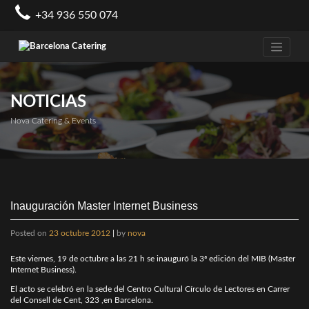
Skip
+34 936 550 074
to
content
NOTICIAS
Nova Catering & Events
Inauguración Master Internet Business
Posted on
23 octubre 2012
|
by
nova
Este viernes, 19 de octubre a las 21 h se inauguró la 3ª edición del MIB (Master
Internet Business).
El acto se celebró en la sede del Centro Cultural Círculo de Lectores en Carrer
del Consell de Cent, 323 ,en Barcelona.