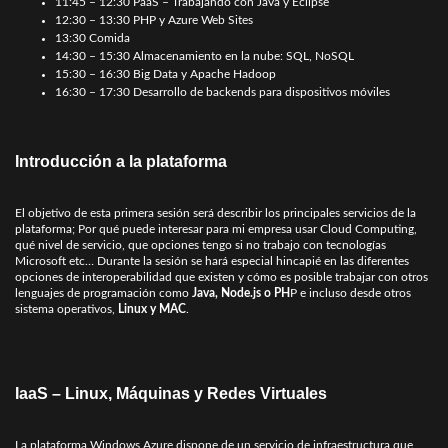
11:45 – 12:30 PaaS – Trabajando con Java y Eclipse
12:30 – 13:30 PHP y Azure Web Sites
13:30 Comida
14:30 – 15:30 Almacenamiento en la nube: SQL, NoSQL
15:30 – 16:30 Big Data y Apache Hadoop
16:30 – 17:30 Desarrollo de backends para dispositivos móviles
Introducción a la plataforma
El objetivo de esta primera sesión será describir los principales servicios de la
plataforma; Por qué puede interesar para mi empresa usar Cloud Computing,
qué nivel de servicio, que opciones tengo si no trabajo con tecnologías
Microsoft etc… Durante la sesión se hará especial hincapié en las diferentes
opciones de interoperabilidad que existen y cómo es posible trabajar con otros
lenguajes de programación como
Java, Node.js o PH
P e incluso desde otros
sistema operativos,
Linux y MAC
.
IaaS – Linux, Máquinas y Redes Virtuales
La plataforma Windows Azure dispone de un servicio de infraestructura que