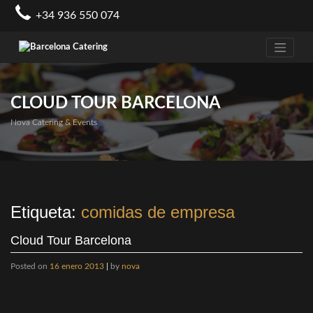
Skip
+34 936 550 074
to
content
CLOUD TOUR BARCELONA
Nova Catering & Events
Etiqueta:
comidas de empresa
Cloud Tour Barcelona
Posted on
16 enero 2013
|
by
nova