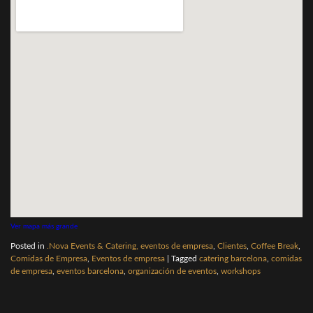
Ver mapa más grande
Posted in
.Nova Events & Catering, eventos de empresa
,
Clientes
,
Coffee Break
,
Comidas de Empresa
,
Eventos de empresa
|
Tagged
catering barcelona
,
comidas
de empresa
,
eventos barcelona
,
organización de eventos
,
workshops