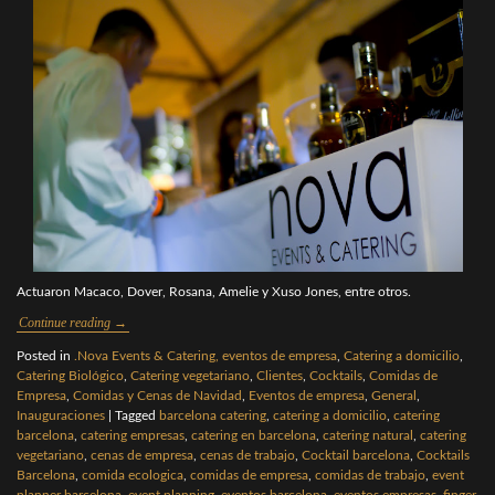
Actuaron Macaco, Dover, Rosana, Amelie y Xuso Jones, entre otros.
Continue reading
→
Posted in
.Nova Events & Catering, eventos de empresa
,
Catering a domicilio
,
Catering Biológico
,
Catering vegetariano
,
Clientes
,
Cocktails
,
Comidas de
Empresa
,
Comidas y Cenas de Navidad
,
Eventos de empresa
,
General
,
Inauguraciones
|
Tagged
barcelona catering
,
catering a domicilio
,
catering
barcelona
,
catering empresas
,
catering en barcelona
,
catering natural
,
catering
vegetariano
,
cenas de empresa
,
cenas de trabajo
,
Cocktail barcelona
,
Cocktails
Barcelona
,
comida ecologica
,
comidas de empresa
,
comidas de trabajo
,
event