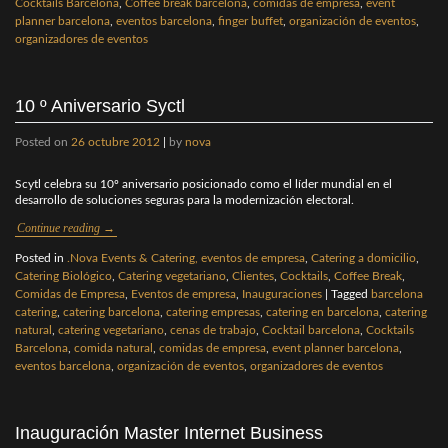
Cocktails Barcelona
,
Coffee break barcelona
,
comidas de empresa
,
event
planner barcelona
,
eventos barcelona
,
finger buffet
,
organización de eventos
,
organizadores de eventos
10 º Aniversario Syctl
Posted on
26 octubre 2012
|
by
nova
Scytl celebra su 10º aniversario posicionado como el líder mundial en el
desarrollo de soluciones seguras para la modernización electoral.
Continue reading
→
Posted in
.Nova Events & Catering, eventos de empresa
,
Catering a domicilio
,
Catering Biológico
,
Catering vegetariano
,
Clientes
,
Cocktails
,
Coffee Break
,
Comidas de Empresa
,
Eventos de empresa
,
Inauguraciones
|
Tagged
barcelona
catering
,
catering barcelona
,
catering empresas
,
catering en barcelona
,
catering
natural
,
catering vegetariano
,
cenas de trabajo
,
Cocktail barcelona
,
Cocktails
Barcelona
,
comida natural
,
comidas de empresa
,
event planner barcelona
,
eventos barcelona
,
organización de eventos
,
organizadores de eventos
Inauguración Master Internet Business