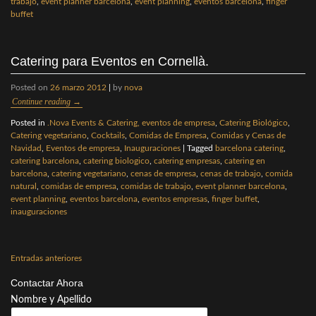
trabajo
,
event planner barcelona
,
event planning
,
eventos barcelona
,
finger
buffet
Catering para Eventos en Cornellà.
Posted on
26 marzo 2012
|
by
nova
Continue reading
→
Posted in
.Nova Events & Catering, eventos de empresa
,
Catering Biológico
,
Catering vegetariano
,
Cocktails
,
Comidas de Empresa
,
Comidas y Cenas de
Navidad
,
Eventos de empresa
,
Inauguraciones
|
Tagged
barcelona catering
,
catering barcelona
,
catering biologico
,
catering empresas
,
catering en
barcelona
,
catering vegetariano
,
cenas de empresa
,
cenas de trabajo
,
comida
natural
,
comidas de empresa
,
comidas de trabajo
,
event planner barcelona
,
event planning
,
eventos barcelona
,
eventos empresas
,
finger buffet
,
inauguraciones
Navegación
Entradas anteriores
de
Contactar Ahora
entradas
Nombre y Apellido