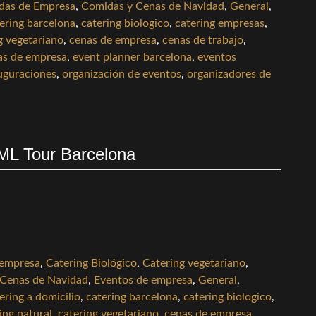
das de Empresa
,
Comidas y Cenas de Navidad
,
General
,
ering barcelona
,
catering biologico
,
catering empresas
,
g vegetariano
,
cenas de empresa
,
cenas de trabajo
,
as de empresa
,
event planner barcelona
,
eventos
uguraciones
,
organización de eventos
,
organizadores de
ML Tour Barcelona
 empresa
,
Catering Biológico
,
Catering vegetariano
,
 Cenas de Navidad
,
Eventos de empresa
,
General
,
ering a domicilio
,
catering barcelona
,
catering biologico
,
ing natural
,
catering vegetariano
,
cenas de empresa
,