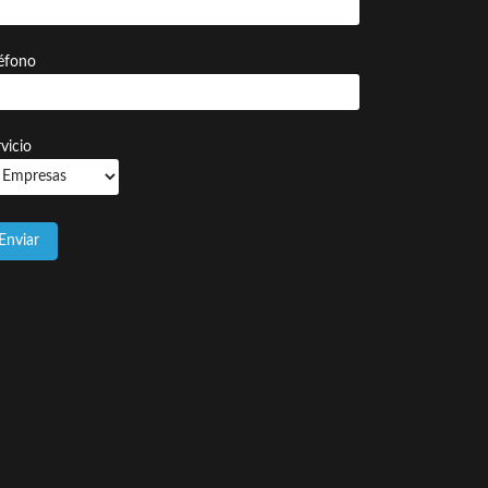
léfono
vicio