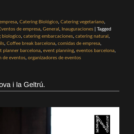
 empresa
,
Catering Biológico
,
Catering vegetariano
,
Eventos de empresa
,
General
,
Inauguraciones
|
Tagged
g biologico
,
catering embarcaciones
,
catering natural
,
ils
,
Coffee break barcelona
,
comidas de empresa
,
t planner barcelona
,
event planning
,
eventos barcelona
,
n de eventos
,
organizadores de eventos
va i la Geltrú.