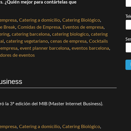
s. ¿Quién mejor para contártelas que
Te
 empresa
,
Catering a domicilio
,
Catering Biológico
,
e Break
,
Comidas de Empresa
,
Eventos de empresa
,
ering
,
catering barcelona
,
catering biologico
,
catering
Ser
al
,
catering vegetariano
,
cenas de empresa
,
Cocktails
 empresa
,
event planner barcelona
,
eventos barcelona
,
adores de eventos
usiness
ró la 3ª edición del MIB (Master Internet Business).
 empresa
,
Catering a domicilio
,
Catering Biológico
,