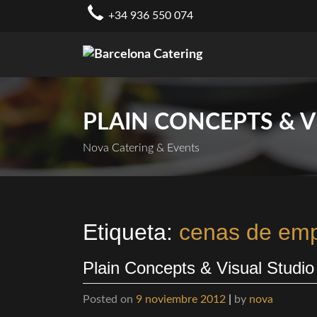
Skip
+34 936 550 074
to
content
PLAIN CONCEPTS & V
Nova Catering & Events
Etiqueta:
cenas de em
Plain Concepts & Visual Studio
Posted on
9 noviembre 2012
|
by
nova