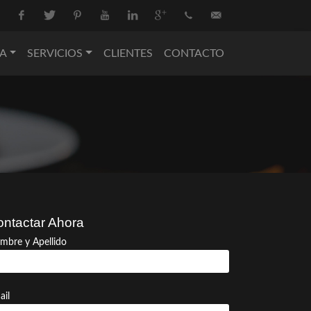
Facebook
Twitter
Pinterest
Youtube
Linkedin
Google+
+34
info@nova-
A
SERVICIOS
CLIENTES
CONTACTO
936
catering.com
550
074
ntactar Ahora
mbre y Apellido
ail