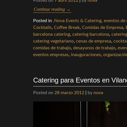
Posted on
7 abril 2012
|
by
nova
Continue reading
→
Posted in
.Nova Events & Catering, eventos de
Cocktails
,
Coffee Break
,
Comidas de Empresa
,
barcelona catering
,
catering barcelona
,
caterin
catering vegetariano
,
cenas de empresa
,
cockta
comidas de trabajo
,
desayunos de trabajo
,
even
eventos empresas
,
inauguraciones
,
organizació
Catering para Eventos en Vilano
Posted on
28 marzo 2012
|
by
nova