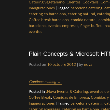
Catering vegetariano
,
Clientes
,
Cocktails
,
Comi
Inauguraciones
|
Tagged
barcelona catering
,
cat
catering en barcelona
,
catering natural
,
caterin
Coffee break barcelona
,
comida natural
,
comid
barcelona
,
eventos empresas
,
finger buffet
,
ina
eventos
Plain Concepts & Microsoft HT
Posted on
10 octubre 2012
|
by
nova
Continue reading
→
Posted in
.Nova Events & Catering, eventos de
Coffee Break
,
Comidas de Empresa
,
Comidas y
Inauguraciones
|
Tagged
barcelona catering
,
cat
catering empresas
,
catering en barcelona
,
cater