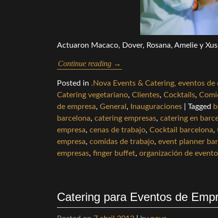
Actuaron Macaco, Dover, Rosana, Amelie y Xuso
Continue reading
→
Posted in
.Nova Events & Catering, eventos de
Catering vegetariano
,
Clientes
,
Cocktails
,
Comi
de empresa
,
General
,
Inauguraciones
|
Tagged
b
barcelona
,
catering empresas
,
catering en barc
empresa
,
cenas de trabajo
,
Cocktail barcelona
,
empresa
,
comidas de trabajo
,
event planner ba
empresas
,
finger buffet
,
organización de evento
Catering para Eventos de Empr