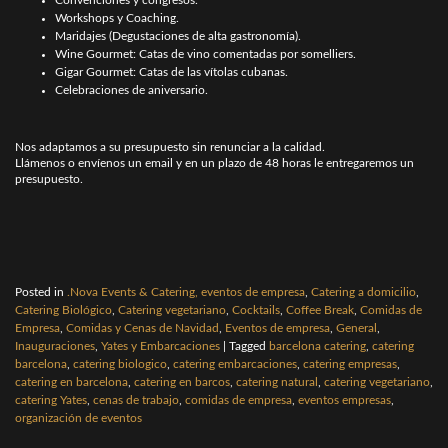
Convenciones y congresos.
Workshops y Coaching.
Maridajes (Degustaciones de alta gastronomía).
Wine Gourmet: Catas de vino comentadas por somelliers.
Gigar Gourmet: Catas de las vítolas cubanas.
Celebraciones de aniversario.
Nos adaptamos a su presupuesto sin renunciar a la calidad.
Llámenos o envíenos un email y en un plazo de 48 horas le entregaremos un
presupuesto.
Posted in
.Nova Events & Catering, eventos de empresa
,
Catering a domicilio
,
Catering Biológico
,
Catering vegetariano
,
Cocktails
,
Coffee Break
,
Comidas de
Empresa
,
Comidas y Cenas de Navidad
,
Eventos de empresa
,
General
,
Inauguraciones
,
Yates y Embarcaciones
|
Tagged
barcelona catering
,
catering
barcelona
,
catering biologico
,
catering embarcaciones
,
catering empresas
,
catering en barcelona
,
catering en barcos
,
catering natural
,
catering vegetariano
,
catering Yates
,
cenas de trabajo
,
comidas de empresa
,
eventos empresas
,
organización de eventos