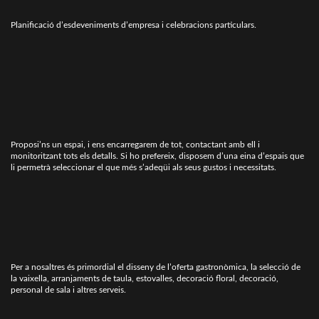
Planificació d’esdeveniments d’empresa i celebracions particulars.
Proposi’ns un espai, i ens encarregarem de tot, contactant amb ell i
monitoritzant tots els detalls. Si ho prefereix, disposem d’una eina d’espais que
li permetrà seleccionar el que més s’adeqüi als seus gustos i necessitats.
Per a nosaltres és primordial el disseny de l’oferta gastronòmica, la selecció de
la vaixella, arranjaments de taula, estovalles, decoració floral, decoració,
personal de sala i altres serveis.