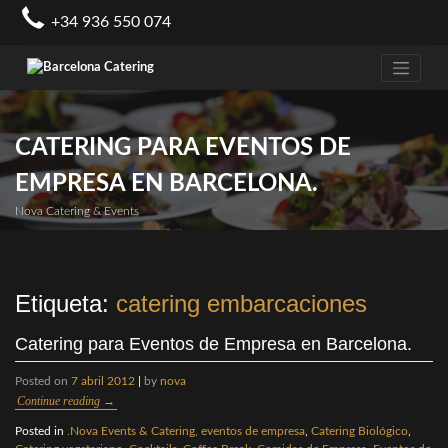
Skip
+34 936 550 074
to
content
CATERING PARA EVENTOS DE
EMPRESA EN BARCELONA.
Nova Catering & Events
Etiqueta:
catering embarcaciones
Catering para Eventos de Empresa en Barcelona.
Posted on
7 abril 2012
|
by
nova
Continue reading
→
Posted in
.Nova Events & Catering, eventos de empresa
,
Catering Biológico
,