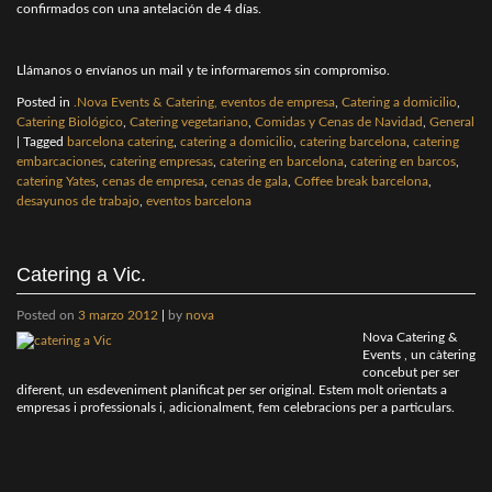
confirmados con una antelación de 4 días.
Llámanos o envíanos un mail y te informaremos sin compromiso.
Posted in
.Nova Events & Catering, eventos de empresa
,
Catering a domicilio
,
Catering Biológico
,
Catering vegetariano
,
Comidas y Cenas de Navidad
,
General
|
Tagged
barcelona catering
,
catering a domicilio
,
catering barcelona
,
catering
embarcaciones
,
catering empresas
,
catering en barcelona
,
catering en barcos
,
catering Yates
,
cenas de empresa
,
cenas de gala
,
Coffee break barcelona
,
desayunos de trabajo
,
eventos barcelona
Catering a Vic.
Posted on
3 marzo 2012
|
by
nova
Nova Catering &
Events , un càtering
concebut per ser
diferent, un esdeveniment planificat per ser original. Estem molt orientats a
empresas i professionals i, adicionalment, fem celebracions per a particulars.