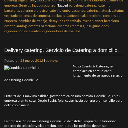
Catering vegetariano
,
Cocktails
,
Coffee Break
,
Comidas de Empresa
,
Eventos de
empresa
,
General
,
Inauguraciones
|
Tagged
barcelona catering
,
catering
barcelona
,
catering biologico
,
catering embarcaciones
,
catering natural
,
catering
vegetariano
,
cenas de empresa
,
cocktails
,
Coffee break barcelona
,
comidas de
empresa
,
comidas de trabajo
,
desayunos de trabajo
,
event planner barcelona
,
event planning
,
eventos barcelona
,
eventos empresas
,
inauguraciones
,
organización de eventos
,
organizadores de eventos
Delivery catering. Servicio de Catering a domicilio.
Posted on
23 marzo 2012
|
by
nova
Nova Events & Catering se
complace en comunicar el
lanzamiento de su nuevo servicio
de catering a domicilio.
Disfruta de la máxima calidad gastronómica en una comida a domicilio, en tu
empresa o en tu casa. Desde Sushi, foie, caviar hasta bollería o un sencillo pero
delicioso canapé.
La preparación de un catering a domicilio de calidad, requiere un laborioso
proceso de seleccióny elaboración, por lo que los pedidos deben ser