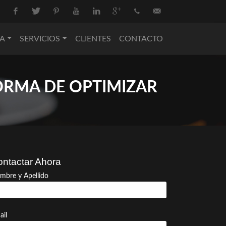
Facebook
Twitter
Pinterest
Youtube
Linkedin
Google+
+34
info@nova-
A
SERVICIOS
CLIENTES
CONTACTO
936
catering.com
550
ORMA DE OPTIMIZAR
074
ntactar Ahora
mbre y Apellido
ail