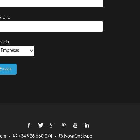
léfono
vicio
com
·
+34 936 550 074
·
NovaOnSkype