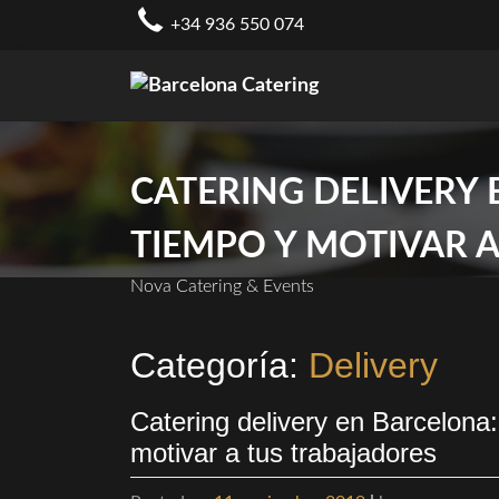
Skip
+34 936 550 074
to
content
CATERING DELIVERY
TIEMPO Y MOTIVAR 
Nova Catering & Events
Categoría:
Delivery
Catering delivery en Barcelona:
motivar a tus trabajadores