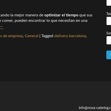
Te
cando la mejor manera de
optimizar el tiempo
que sus
de comer, pueden encontrar lo que necesitan en una
→
Ser
s de empresa
,
General
|
Tagged
delivery barcelona
,
info@nova-catering.