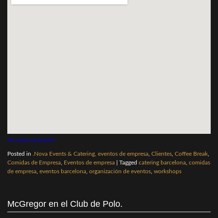
Ver mapa más grande
Posted in
.Nova Events & Catering, eventos de empresa
,
Clientes
,
Coffee Break
,
Comidas de Empresa
,
Eventos de empresa
|
Tagged
catering barcelona
,
comidas
de empresa
,
eventos barcelona
,
organización de eventos
,
workshops
McGregor en el Club de Polo.