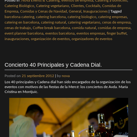
Posted in
.Nova Events & Catering, eventos de empresa
,
Catering a domicilio
,
Catering Biológico
,
Catering vegetariano
,
Clientes
,
Cocktails
,
Comidas de
Empresa
,
Comidas y Cenas de Navidad
,
General
,
Inauguraciones
|
Tagged
barcelona catering
,
catering barcelona
,
catering biologico
,
catering empresas
,
catering en barcelona
,
catering natural
,
catering vegetariano
,
cenas de empresa
,
cenas de trabajo
,
Coffee break barcelona
,
comida natural
,
comidas de empresa
,
event planner barcelona
,
eventos barcelona
,
eventos empresas
,
finger buffet
,
inauguraciones
,
organización de eventos
,
organizadores de eventos
Concierto 40 Principales y Cadena Dial.
Posted on
21 septiembre 2012
|
by
nova
Los 40 principales y Cadena dial han sido encargados de la organización de los
eventos con motivos de las fiestas de la Mercé: los conciertos de Avda. María
Cristina en Montjuic.