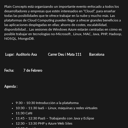
Plain Concepts está organizando un importante evento enfocado a todos los
desarrolladores y empresas que estén interesados en “Cloud”, para enseñar
todas las posibilidades que te ofrece trabajar en la nube y mucho más. Las
plataformas de Cloud Computing pueden llegar a ofrecer grandes beneficios a
las aplicaciones desplegadas en ellas; ahorro de costes, escalabilidad,
disponibilidad… Las sesiones de Windows Azure estarán centradas en cómo es
posible trabajar en tecnologías no-Microsoft , Linux, MAC, Java, PHP, Hadoop,
NOSQL, MongoDB.
Lugar:
Auditorio Axa
Carrer Deu i Mata 111
Barcelona
Fecha: 7 de Febrero
Agenda :
9:30 – 10:30 Introducción a la plataforma
10:30 – 11:30 IaaS – Linux, máquinas y redes virtuales
11:30 Café
11:45 – 12:30 PaaS – Trabajando con Java y Eclipse
12:30 – 13:30 PHP y Azure Web Sites