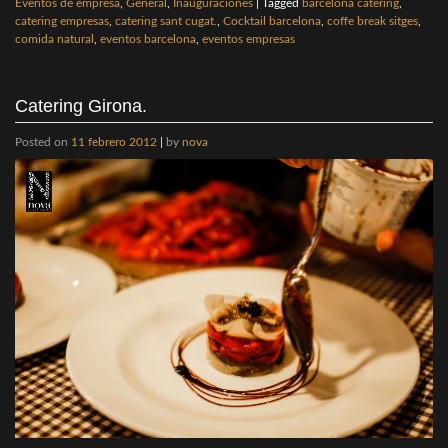
Eventos de empresa
,
General
,
Inauguraciones
|
Tagged
barcelona catering
,
catering empresas
,
catering sant cugat.
,
Cocktail barcelona
,
coffe break sitges
,
comida natural
,
eventos barcelona
,
eventos empresas
Catering Girona.
Posted on
11 febrero 2012
|
by
nova