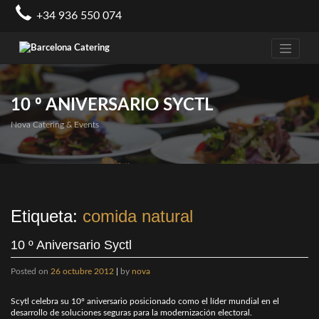
Skip
+34 936 550 074
to
content
10 º ANIVERSARIO SYCTL
Nova Catering & Events
Etiqueta:
comida natural
10 º Aniversario Syctl
Posted on
26 octubre 2012
|
by
nova
Scytl celebra su 10º aniversario posicionado como el líder mundial en el
desarrollo de soluciones seguras para la modernización electoral.