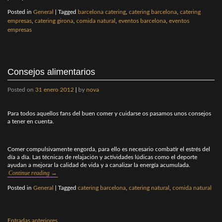
Posted in
General
|
Tagged
barcelona catering
,
catering barcelona
,
catering
empresas
,
catering girona
,
comida natural
,
eventos barcelona
,
eventos
empresas
Consejos alimentarios
Posted on
31 enero 2012
|
by
nova
Para todos aquellos fans del buen comer y cuidarse os pasamos unos consejos
a tener en cuenta.
Comer compulsivamente engorda, para ello es necesario combatir el estrés del
día a día. Las técnicas de relajación y actividades lúdicas como el deporte
ayudan a mejorar la calidad de vida y a canalizar la energía acumulada.
Continue reading
→
Posted in
General
|
Tagged
catering barcelona
,
catering natural
,
comida natural
Navegación
Entradas anteriores