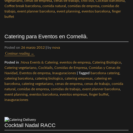
vegetariano
,
cenas de empresa
,
cenas de trabajo
,
chill out
,
Cocktail barcelona
,
Coffee break barcelona
,
comida natural
,
comidas de empresa
,
comidas de
trabajo
,
event planner barcelona
,
event planning
,
eventos barcelona
,
finger
buffet
Catering para Eventos en Cornellà.
Posted on
26 marzo 2012
|
by
nova
Continue reading
→
Posted in
.Nova Events & Catering, eventos de empresa
,
Catering Biológico
,
Catering vegetariano
,
Cocktails
,
Comidas de Empresa
,
Comidas y Cenas de
Navidad
,
Eventos de empresa
,
Inauguraciones
|
Tagged
barcelona catering
,
catering barcelona
,
catering biologico
,
catering empresas
,
catering en
barcelona
,
catering vegetariano
,
cenas de empresa
,
cenas de trabajo
,
comida
natural
,
comidas de empresa
,
comidas de trabajo
,
event planner barcelona
,
event planning
,
eventos barcelona
,
eventos empresas
,
finger buffet
,
inauguraciones
Cocktail Nadal RACC