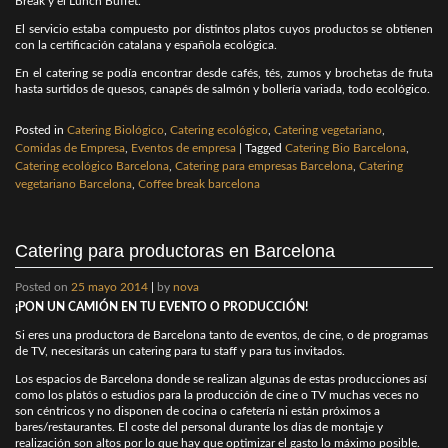
Break y el Lunch Buffet.
El servicio estaba compuesto por distintos platos cuyos productos se obtienen
con la certificación catalana y española ecológica.
En el catering se podía encontrar desde cafés, tés, zumos y brochetas de fruta
hasta surtidos de quesos, canapés de salmón y bollería variada, todo ecológico.
Posted in
Catering Biológico
,
Catering ecológico
,
Catering vegetariano
,
Comidas de Empresa
,
Eventos de empresa
|
Tagged
Catering Bio Barcelona
,
Catering ecológico Barcelona
,
Catering para empresas Barcelona
,
Catering
vegetariano Barcelona
,
Coffee break barcelona
Catering para productoras en Barcelona
Posted on
25 mayo 2014
|
by
nova
¡PON UN CAMIÓN EN TU EVENTO O PRODUCCIÓN!
Si eres una productora de Barcelona tanto de eventos, de cine, o de programas
de TV, necesitarás un catering para tu staff y para tus invitados.
Los espacios de Barcelona donde se realizan algunas de estas producciones así
como los platós o estudios para la producción de cine o TV muchas veces no
son céntricos y no disponen de cocina o cafetería ni están próximos a
bares/restaurantes. El coste del personal durante los días de montaje y
realización son altos por lo que hay que optimizar el gasto lo máximo posible.