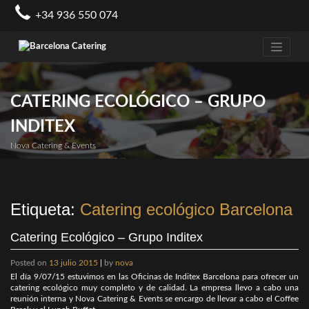
Skip
+34 936 550 074
to
content
CATERING ECOLÓGICO – GRUPO
INDITEX
Nova Catering & Events
Etiqueta:
Catering ecológico Barcelona
Catering Ecológico – Grupo Inditex
Posted on
13 julio 2015
|
by
nova
El día 9/07/15 estuvimos en las Oficinas de Inditex Barcelona para ofrecer un
catering ecológico muy completo y de calidad. La empresa llevo a cabo una
reunión interna y Nova Catering & Events se encargo de llevar a cabo el Coffee