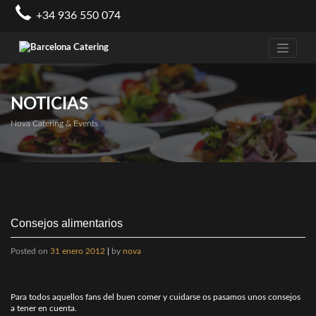
Skip
+34 936 550 074
to
content
NOTICIAS
Nova Catering & Events
Consejos alimentarios
Posted on
31 enero 2012
|
by
nova
Para todos aquellos fans del buen comer y cuidarse os pasamos unos consejos
a tener en cuenta.