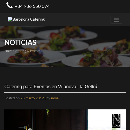
Skip
+34 936 550 074
to
content
NOTICIAS
Nova Catering & Events
Catering para Eventos en Vilanova i la Geltrú.
Posted on
28 marzo 2012
|
by
nova