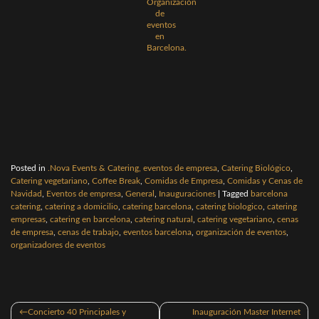
Posted in
.Nova Events & Catering, eventos de empresa
,
Catering Biológico
,
Catering vegetariano
,
Coffee Break
,
Comidas de Empresa
,
Comidas y Cenas de
Navidad
,
Eventos de empresa
,
General
,
Inauguraciones
|
Tagged
barcelona
catering
,
catering a domicilio
,
catering barcelona
,
catering biologico
,
catering
empresas
,
catering en barcelona
,
catering natural
,
catering vegetariano
,
cenas
de empresa
,
cenas de trabajo
,
eventos barcelona
,
organización de eventos
,
organizadores de eventos
Navegación
Concierto 40 Principales y
Inauguración Master Internet