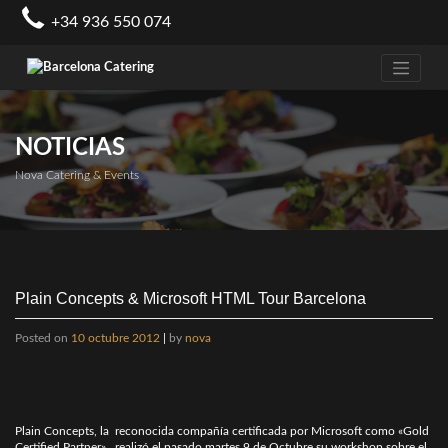
Skip
+34 936 550 074
to
content
NOTICIAS
Nova Catering & Events
Plain Concepts & Microsoft HTML Tour Barcelona
Posted on
10 octubre 2012
|
by
nova
Plain Concepts, la reconocida compañía certificada por Microsoft como «Gold
Certified Partner», realizó el pasado martes 9 de Octubre su workshop sobre el