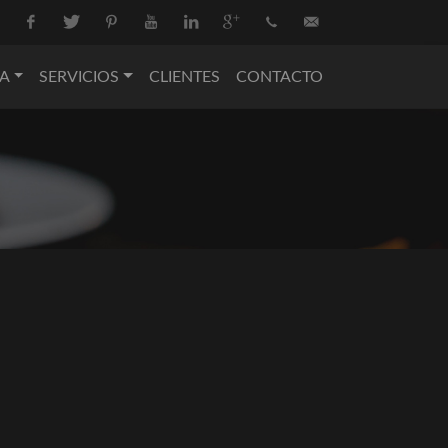
Facebook
Twitter
Pinterest
Youtube
Linkedin
Google+
+34
info@nova-
A
SERVICIOS
CLIENTES
CONTACTO
936
catering.com
550
074