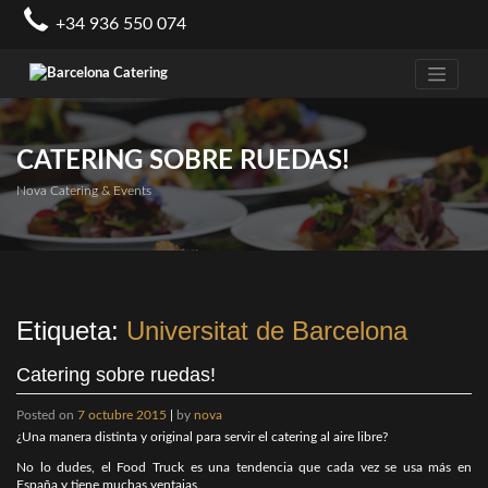
Skip
+34 936 550 074
to
content
CATERING SOBRE RUEDAS!
Nova Catering & Events
Etiqueta:
Universitat de Barcelona
Catering sobre ruedas!
Posted on
7 octubre 2015
|
by
nova
¿Una manera distinta y original para servir el catering al aire libre?
No lo dudes, el Food Truck es una tendencia que cada vez se usa más en
España y tiene muchas ventajas.