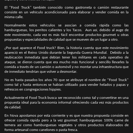
El ‘’Food Truck’’ también conocido como gastroneta o camión restaurante
consiste en un vehículo acondicionado para elaborar y vender comida en la
misma calle.
Normalmente estos vehículos se asocian a comida rápida como las
hamburguesas, los perritos calientes y los Tacos. Aun así, debido al auge de
este movimiento, cada vez es más fácil encontrar productos gourmet u otras
propuestas y especialidades de calidad que se mueven de un lugar a otro.
¿Por qué aparece el Food truck? Bien, la historia cuenta que este movimiento
apareció en el Reino Unido durante la Segunda Guerra Mundial. Debido a la
reubicación inmediata que debían tener los militares en cada operativo de
ataque, se dieron cuenta que era mucho más funcional y sencillo llevarles la
comida a través de un camión o automóvil y no montar una infraestructura que
de inmediato tendrían que volver a desmontar.
No es hasta pasados los años 70 que se atribuye el nombre de ‘’Food Truck’’
como tal y hasta entonces se habían utilizado para vender helados y papas y
refrescos en congregaciones hippies.
Actualmente el Food Truck busca ser reconocido como tal y convertirse en una
propuesta ideal para la economía informal ofreciendo cada vez más productos
de calidad.
En Nova apostamos por esta corriente y es que nuestra propuesta consiste en
ofrecer comida rápida pero a la vez gourmet: hamburguesas 100% carne de
ternera así como hamburguesas vegetales y otros productos elaborados de
forma artesanal como canelones o pasta fresca.