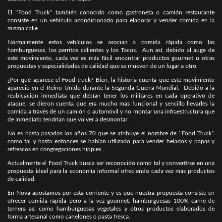
El ‘’Food Truck’’ también conocido como gastroneta o camión restaurante
consiste en un vehículo acondicionado para elaborar y vender comida en la
misma calle.
Normalmente estos vehículos se asocian a comida rápida como las
hamburguesas, los perritos calientes y los Tacos. Aun así, debido al auge de
este movimiento, cada vez es más fácil encontrar productos gourmet u otras
propuestas y especialidades de calidad que se mueven de un lugar a otro.
¿Por qué aparece el Food truck? Bien, la historia cuenta que este movimiento
apareció en el Reino Unido durante la Segunda Guerra Mundial. Debido a la
reubicación inmediata que debían tener los militares en cada operativo de
ataque, se dieron cuenta que era mucho más funcional y sencillo llevarles la
comida a través de un camión o automóvil y no montar una infraestructura que
de inmediato tendrían que volver a desmontar.
No es hasta pasados los años 70 que se atribuye el nombre de ‘’Food Truck’’
como tal y hasta entonces se habían utilizado para vender helados y papas y
refrescos en congregaciones hippies.
Actualmente el Food Truck busca ser reconocido como tal y convertirse en una
propuesta ideal para la economía informal ofreciendo cada vez más productos
de calidad.
En Nova apostamos por esta corriente y es que nuestra propuesta consiste en
ofrecer comida rápida pero a la vez gourmet: hamburguesas 100% carne de
ternera así como hamburguesas vegetales y otros productos elaborados de
forma artesanal como canelones o pasta fresca.