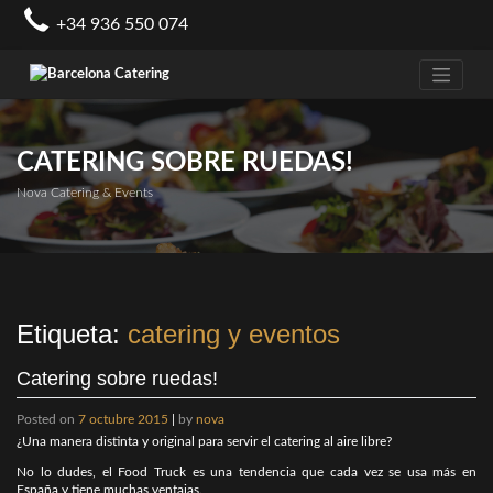
Skip
+34 936 550 074
to
content
CATERING SOBRE RUEDAS!
Nova Catering & Events
Etiqueta:
catering y eventos
Catering sobre ruedas!
Posted on
7 octubre 2015
|
by
nova
¿Una manera distinta y original para servir el catering al aire libre?
No lo dudes, el Food Truck es una tendencia que cada vez se usa más en
España y tiene muchas ventajas.