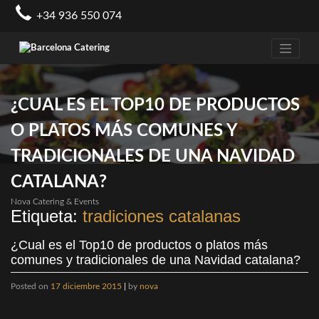
Skip
+34 936 550 074
to
content
¿CUAL ES EL TOP10 DE PRODUCTOS
O PLATOS MÁS COMUNES Y
TRADICIONALES DE UNA NAVIDAD
CATALANA?
Nova Catering & Events
Etiqueta:
tradiciones catalanas
¿Cual es el Top10 de productos o platos más
comunes y tradicionales de una Navidad catalana?
Posted on
17 diciembre 2015
|
by
nova