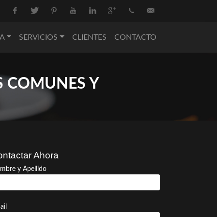
Facebook
Twitter
Pinterest
Youtube
Linkedin
Google+
+34
info@nova-
A
SERVICIOS
CLIENTES
CONTACTO
936
catering.com
550
S COMUNES Y
074
ntactar Ahora
mbre y Apellido
ail