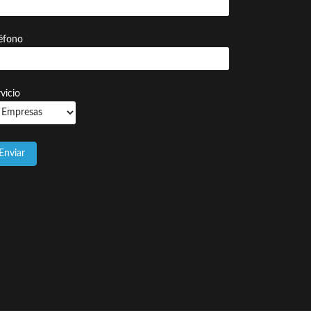
léfono
vicio