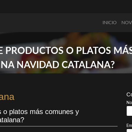
INICIO
NOV
 DE PRODUCTOS O PLATOS MÁ
UNA NAVIDAD CATALANA?
lana
Co
No
s o platos más comunes y
atalana?
Em