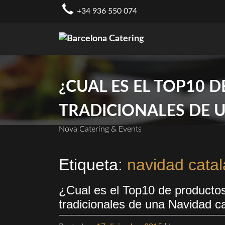
Skip
+34 936 550 074
to
content
¿CUAL ES EL TOP10
TRADICIONALES DE 
Nova Catering & Events
Etiqueta:
navidad cata
¿Cual es el Top10 de producto
tradicionales de una Navidad c