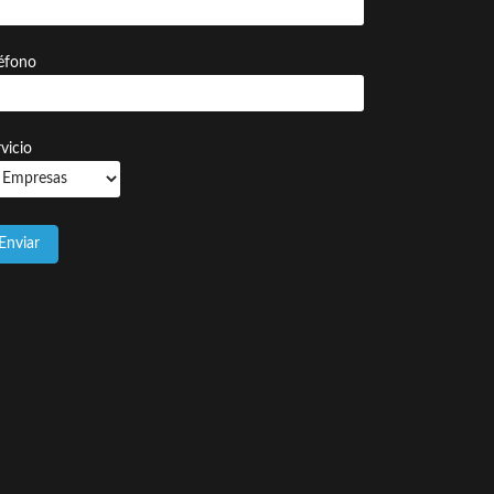
léfono
vicio