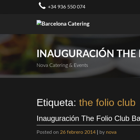
Skip
+34 936 550 074
to
content
INAUGURACIÓN THE 
Nova Catering & Events
Etiqueta:
the folio club
Inauguración The Folio Club B
Posted on
26 febrero 2014
|
by
nova