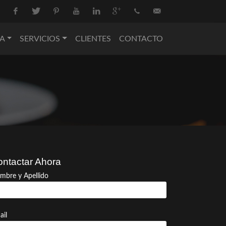
Facebook
Twitter
Pinterest
Youtube
Linkedin
Google+
+34
info@nova-
A
SERVICIOS
CLIENTES
CONTACTO
936
catering.com
550
074
ntactar Ahora
mbre y Apellido
ail