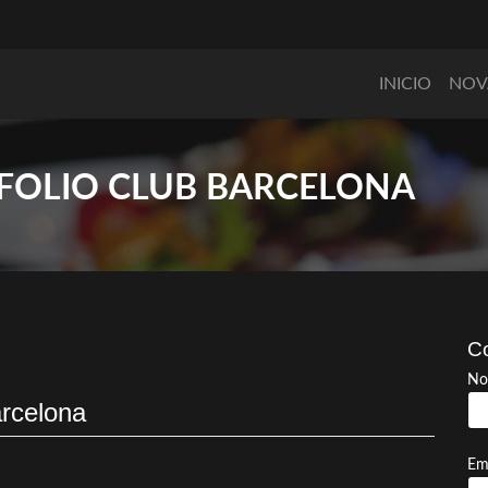
INICIO
NOV
FOLIO CLUB BARCELONA
Co
No
arcelona
Em