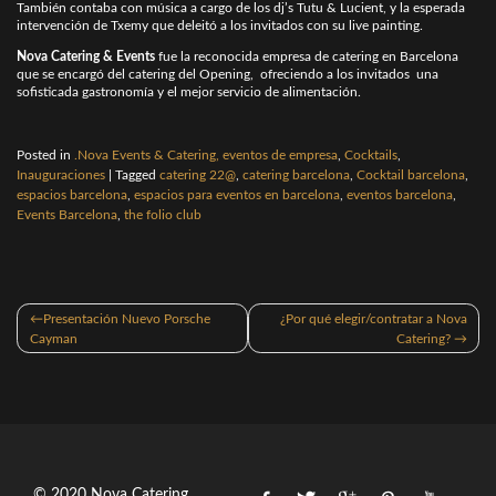
También contaba con música a cargo de los dj’s Tutu & Lucient, y la esperada
intervención de Txemy que deleitó a los invitados con su live painting.
Nova Catering & Events
fue la reconocida empresa de catering en Barcelona
que se encargó del catering del Opening, ofreciendo a los invitados una
sofisticada gastronomía y el mejor servicio de alimentación.
Posted in
.Nova Events & Catering, eventos de empresa
,
Cocktails
,
Inauguraciones
|
Tagged
catering 22@
,
catering barcelona
,
Cocktail barcelona
,
espacios barcelona
,
espacios para eventos en barcelona
,
eventos barcelona
,
Events Barcelona
,
the folio club
Navegación
Presentación Nuevo Porsche
¿Por qué elegir/contratar a Nova
de
Cayman
Catering?
entradas
© 2020 Nova Catering