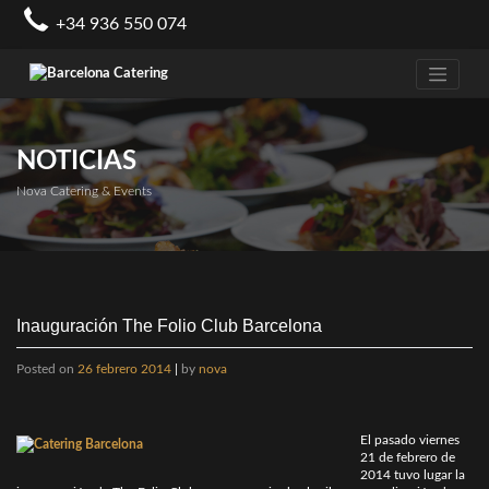
Skip
+34 936 550 074
to
content
NOTICIAS
Nova Catering & Events
Inauguración The Folio Club Barcelona
Posted on
26 febrero 2014
|
by
nova
El pasado viernes
21 de febrero de
2014 tuvo lugar la