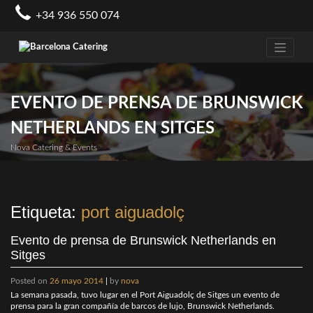
Skip
+34 936 550 074
to
content
EVENTO DE PRENSA DE BRUNSWICK
NETHERLANDS EN SITGES
Nova Catering & Events
Etiqueta:
port aiguadolç
Evento de prensa de Brunswick Netherlands en
Sitges
Posted on
26 mayo 2014
|
by
nova
La semana pasada, tuvo lugar en el Port Aiguadolç de Sitges un evento de
prensa para la gran compañía de barcos de lujo, Brunswick Netherlands.