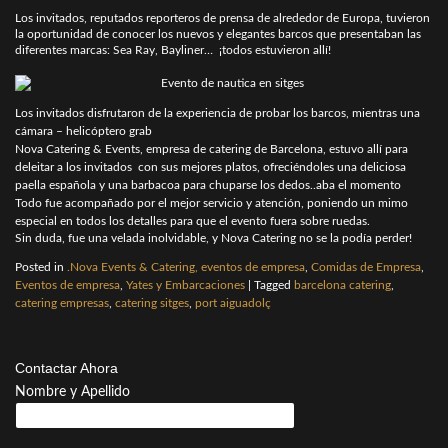
Los invitados, reputados reporteros de prensa de alrededor de Europa, tuvieron
la oportunidad de conocer los nuevos y elegantes barcos que presentaban las
diferentes marcas: Sea Ray, Bayliner… ¡todos estuvieron allí!
Los invitados disfrutaron de la experiencia de probar los barcos, mientras una
cámara – helicóptero grab
Nova Catering & Events, empresa de catering de Barcelona, estuvo allí para
deleitar a los invitados con sus mejores platos, ofreciéndoles una deliciosa
paella española y una barbacoa para chuparse los dedos..aba el momento
Todo fue acompañado por el mejor servicio y atención, poniendo un mimo
especial en todos los detalles para que el evento fuera sobre ruedas.
Sin duda, fue una velada inolvidable, y Nova Catering no se la podía perder!
Posted in
.Nova Events & Catering, eventos de empresa
,
Comidas de Empresa
,
Eventos de empresa
,
Yates y Embarcaciones
|
Tagged
barcelona catering
,
catering empresas
,
catering sitges
,
port aiguadolç
Contactar Ahora
Nombre y Apellido