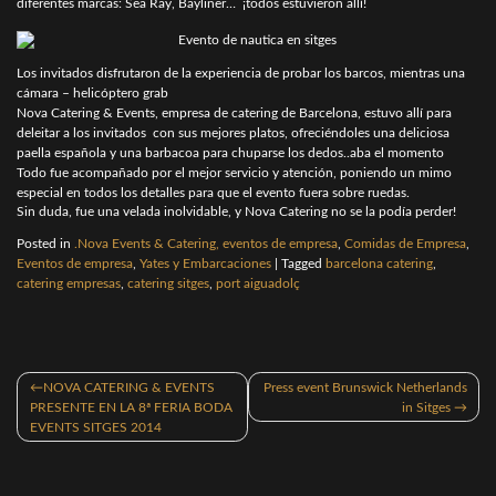
diferentes marcas: Sea Ray, Bayliner… ¡todos estuvieron allí!
Los invitados disfrutaron de la experiencia de probar los barcos, mientras una
cámara – helicóptero grab
Nova Catering & Events, empresa de catering de Barcelona, estuvo allí para
deleitar a los invitados con sus mejores platos, ofreciéndoles una deliciosa
paella española y una barbacoa para chuparse los dedos..aba el momento
Todo fue acompañado por el mejor servicio y atención, poniendo un mimo
especial en todos los detalles para que el evento fuera sobre ruedas.
Sin duda, fue una velada inolvidable, y Nova Catering no se la podía perder!
Posted in
.Nova Events & Catering, eventos de empresa
,
Comidas de Empresa
,
Eventos de empresa
,
Yates y Embarcaciones
|
Tagged
barcelona catering
,
catering empresas
,
catering sitges
,
port aiguadolç
Navegación
NOVA CATERING & EVENTS
Press event Brunswick Netherlands
de
PRESENTE EN LA 8ª FERIA BODA
in Sitges
entradas
EVENTS SITGES 2014