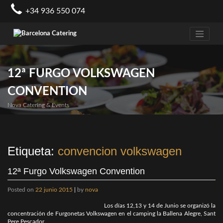
Skip
+34 936 550 074
to
content
12ª FURGO VOLKSWAGEN
CONVENTION
Nova Catering & Events
Etiqueta:
convencion volkswagen
12ª Furgo Volkswagen Convention
Posted on
22 junio 2015
|
by
nova
Los días 12,13 y 14 de Junio se organizó la
concentración de Furgonetas Volkswagen en el camping la Ballena Alegre, Sant
Pere Pescador.