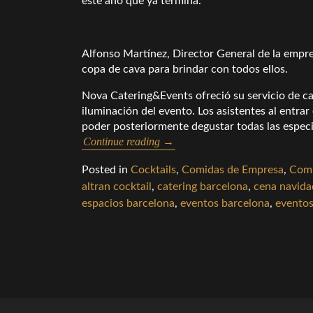
este año que ya termina.
Alfonso Martínez, Director General de la empre
copa de cava para brindar con todos ellos.
Nova Catering&Events ofreció su servicio de cat
iluminación del evento. Los asistentes al entra
poder posteriormente degustar todas las especial
Continue reading
→
Posted in
Cocktails
,
Comidas de Empresa
,
Comi
altran cocktail
,
catering barcelona
,
cena navida
espacios barcelona
,
eventos barcelona
,
evento