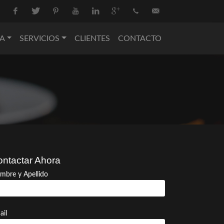
Facebook
Twitter
Pinterest
Youtube
Linkedin
Google+
+34
info@nova-
A
SERVICIOS
CLIENTES
CONTACTO
936
catering.com
550
074
ntactar Ahora
mbre y Apellido
ail