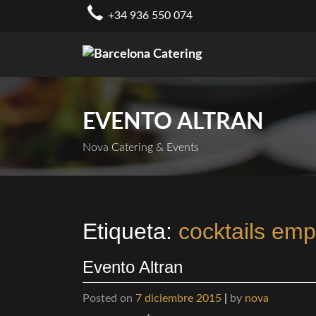
Skip
+34 936 550 074
to
content
EVENTO ALTRAN
Nova Catering & Events
Etiqueta:
cocktails em
Evento Altran
Posted on
7 diciembre 2015
|
by
nova