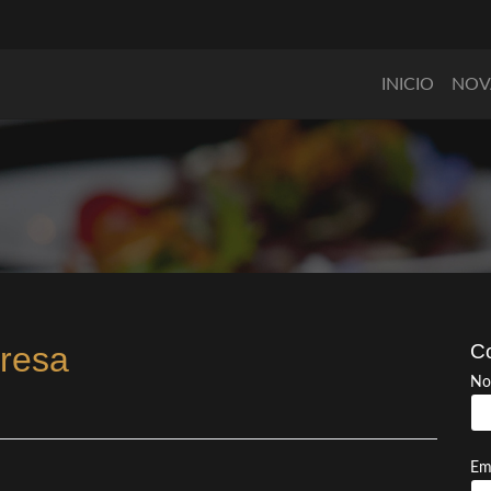
INICIO
NOV
presa
Co
No
Em