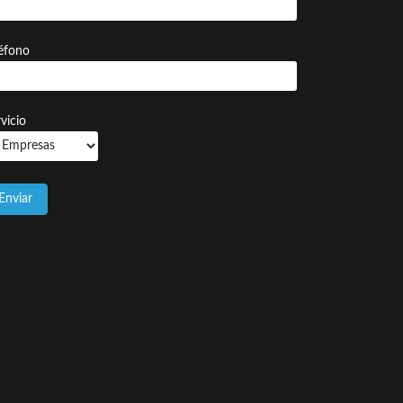
léfono
vicio