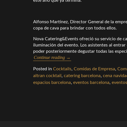
este año que ya termina.
Alfonso Martínez, Director General de la empre
copa de cava para brindar con todos ellos.
Nova Catering&Events ofreció su servicio de cat
iluminación del evento. Los asistentes al entra
poder posteriormente degustar todas las especial
Continue reading
→
Posted in
Cocktails
,
Comidas de Empresa
,
Comi
altran cocktail
,
catering barcelona
,
cena navida
espacios barcelona
,
eventos barcelona
,
evento