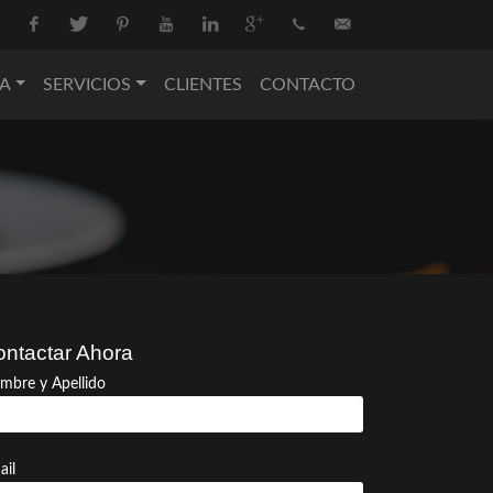
Facebook
Twitter
Pinterest
Youtube
Linkedin
Google+
+34
info@nova-
A
SERVICIOS
CLIENTES
CONTACTO
936
catering.com
550
074
ntactar Ahora
mbre y Apellido
ail