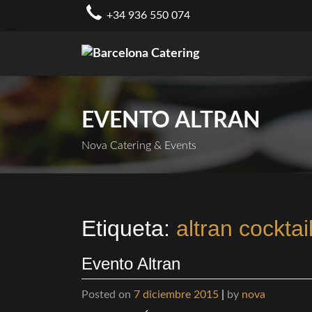
Skip
+34 936 550 074
to
content
EVENTO ALTRAN
Nova Catering & Events
Etiqueta:
altran cocktai
Evento Altran
Posted on
7 diciembre 2015
|
by
nova