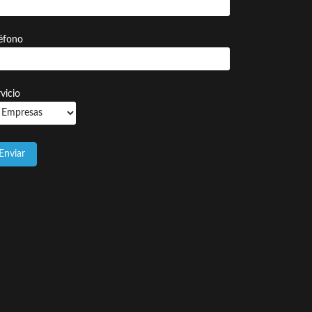
léfono
vicio