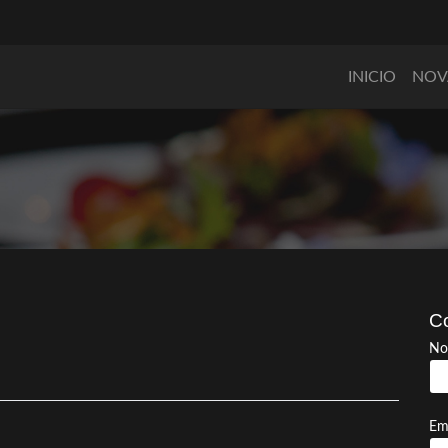
INICIO
NOV
l
Co
No
Em