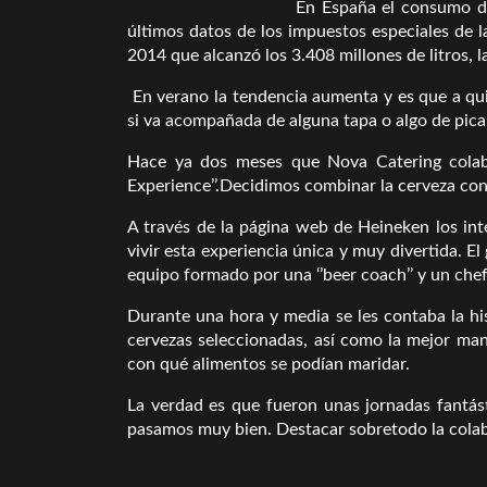
En España el consumo de
últimos datos de los impuestos especiales de l
2014 que alcanzó los 3.408 millones de litros, l
En verano la tendencia aumenta y es que a qui
si va acompañada de alguna tapa o algo de pic
Hace ya dos meses que Nova Catering colabo
Experience’’.Decidimos combinar la cerveza con
A través de la página web de Heineken los int
vivir esta experiencia única y muy divertida. El
equipo formado por una ‘’beer coach’’ y un chef
Durante una hora y media se les contaba la his
cervezas seleccionadas, así como la mejor mane
con qué alimentos se podían maridar.
La verdad es que fueron unas jornadas fantás
pasamos muy bien. Destacar sobretodo la cola