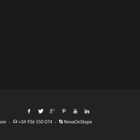
com
·
+34 936 550 074
·
NovaOnSkype