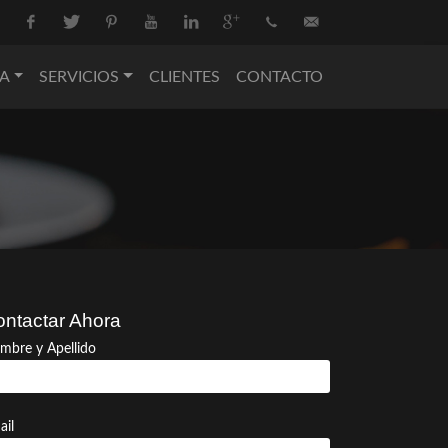
Facebook
Twitter
Pinterest
Youtube
Linkedin
Google+
+34
info@nova-
A
SERVICIOS
CLIENTES
CONTACTO
936
catering.com
550
074
ntactar Ahora
mbre y Apellido
ail