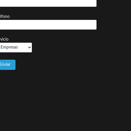
léfono
vicio