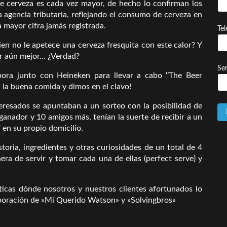
 cerveza es cada vez mayor, de hecho lo confirman los
a agencia tributaria, reflejando el consumo de cerveza en
a mayor cifra jamás registrada.
Te
en no le apetece una cerveza fresquita con este calor? Y
ar aún mejor… ¿Verdad?
Ser
ra junto con Heineken para llevar a cabo ‘’The Beer
 la buena comida y dimos en el clavo!
eresados se apuntaban a un sorteo con la posibilidad de
 ganador y 10 amigos más, tenían la suerte de recibir a un
 en su propio domicilio.
toria, ingredientes y otras curiosidades de un total de 4
ra de servir y tomar cada una de ellas (perfect serve) y
ticas dónde nosotros y nuestros clientes afortunados lo
boración de »Mi Querido Watson» y »Solvingbros»