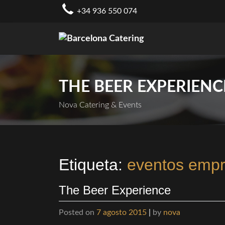
Skip
+34 936 550 074
to
content
THE BEER EXPERIENC
Nova Catering & Events
Etiqueta:
eventos empr
The Beer Experience
Posted on
7 agosto 2015
|
by
nova