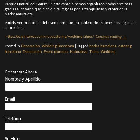
Parque Natural del Garraf. En este espacio hemos organizado bodas preciosas
gracias al entorno que le envuelta, regidas por la tranquilidad y el olor de la
madre naturaleza.
Podéis ver más fotos del evento en nuestro tablero de Pinterest, os dejamos
aquí el link.
Continue reading
→
https://es.pinterest.com/novacatering/wedding-sitges/
Posted in
Decoración
,
Wedding Barcelona
|
Tagged
bodas barcelona
,
catering
barcelona
,
Decoración
,
Event planners
,
Naturaleza
,
Tierra
,
Wedding
Contactar Ahora
Nombre y Apellido
Email
Teléfono
Servicio