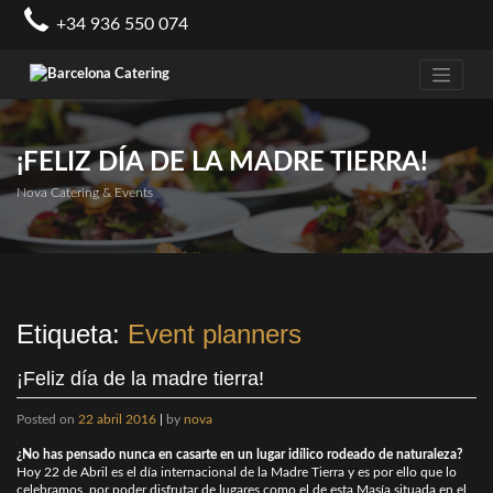
Skip
+34 936 550 074
to
content
¡FELIZ DÍA DE LA MADRE TIERRA!
Nova Catering & Events
Etiqueta:
Event planners
¡Feliz día de la madre tierra!
Posted on
22 abril 2016
|
by
nova
¿No has pensado nunca en casarte en un lugar idílico rodeado de naturaleza?
Hoy 22 de Abril es el día internacional de la Madre Tierra y es por ello que lo
celebramos, por poder disfrutar de lugares como el de esta Masía situada en el