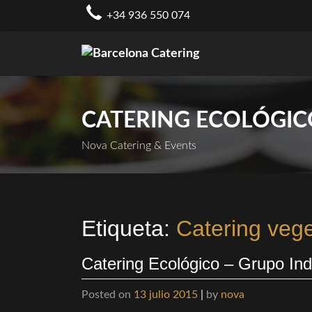
Skip
+34 936 550 074
to
content
CATERING ECOLÓGIC
Nova Catering & Events
Etiqueta:
Catering veg
Catering Ecológico – Grupo Ind
Posted on
13 julio 2015
|
by
nova