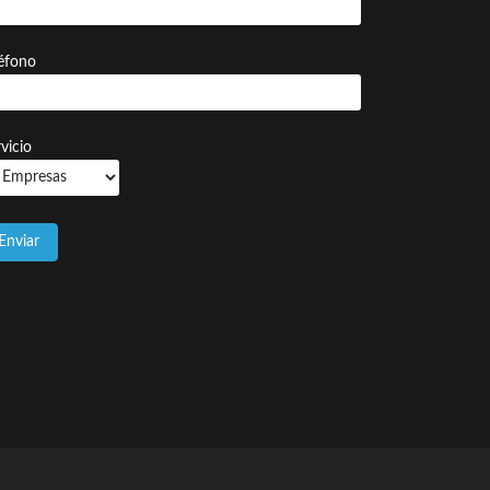
léfono
vicio