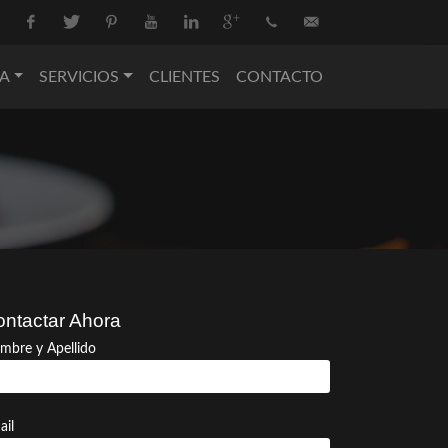
Facebook
Twitter
Pinterest
Youtube
Linkedin
Google+
+34
info@nova-
A
SERVICIOS
CLIENTES
CONTACTO
936
catering.com
550
074
ntactar Ahora
mbre y Apellido
ail