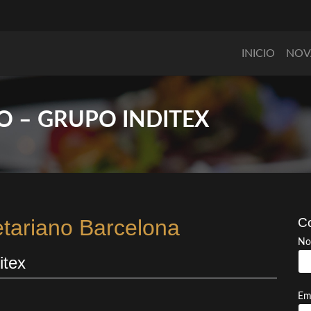
INICIO
NOV
O – GRUPO INDITEX
etariano Barcelona
Co
No
itex
Em