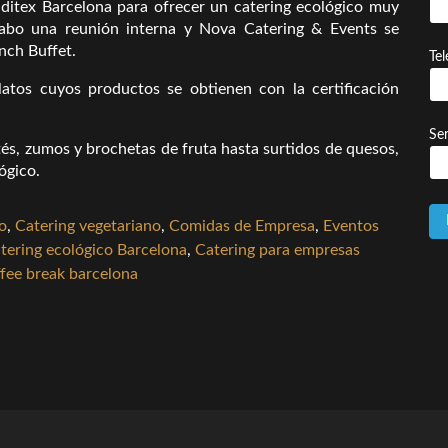
nditex Barcelona para ofrecer un catering ecológico muy
cabo una reunión interna y Nova Catering & Events se
unch Buffet.
Te
latos cuyos productos se obtienen con la certificación
Ser
tés, zumos y brochetas de fruta hasta surtidos de quesos,
ógico.
o
,
Catering vegetariano
,
Comidas de Empresa
,
Eventos
tering ecológico Barcelona
,
Catering para empresas
fee break barcelona