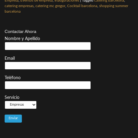
Empresa
,
Eventos de empresa
,
Inauguraciones
|
Tagged
catering barcelona
,
catering empresas
,
catering mc gregor
,
Cocktail barcelona
,
shopping summer
barcelona
Contactar Ahora
Nombre y Apellido
Email
Teléfono
Servicio