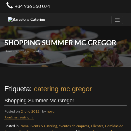
Skip
+34 936 550 074
to
content
SHOPPING SUMMER MC GREGOR
Nova Catering & Events
Etiqueta:
catering mc gregor
Shopping Summer Mc Gregor
Posted on
2 julio 2012
|
by
nova
Continue reading
→
Posted in
.Nova Events & Catering, eventos de empresa
,
Clientes
,
Comidas de