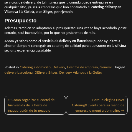
servicios de delivery, de tal manera que la comida puede entregarse en
cualquier sitio, ya sea a empresas que han contratado el
catering delivery en
Vilanova i la Geltrú, o en Sitges,
por ejemplo.
Presupuesto
Además, también se adaptarán al presupuesto: una vez se haya acordado y esté
cerrado, será inamovible, por lo que no gastaremos de más.
Ahora ya sabes cómo el
servicio de delivery en Barcelona
puede ayudarte a
ahorrar tiempo y conseguir un catering de calidad para que
comer en la oficina
sea una experiencia agradable.
Posted in
Catering a domicilio
,
Delivery
,
Eventos de empresa
,
General
|
Tagged
delivery barcelona
,
DElivery Sitges
,
Delivery Vilanova i la Geltru
Navegación
Cómo organizar el cóctel de
Porque elegir a Nova
de
bienvenida de la fiesta de
Catering&Events para su menú de
entradas
inauguración de tu negocio
empresa o menú a domicilio.