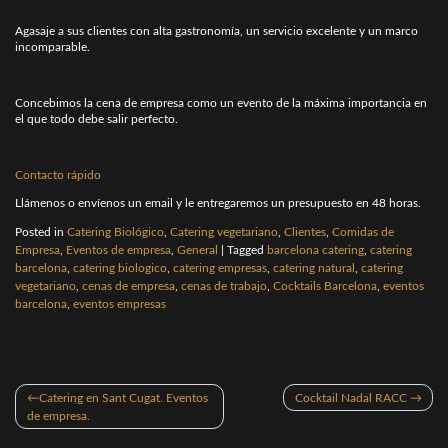
Agasaje a sus clientes con alta gastronomía, un servicio excelente y un marco
incomparable.
Concebimos la cena de empresa como un evento de la máxima importancia en
el que todo debe salir perfecto.
Contacto rápido
Llámenos o envíenos un email y le entregaremos un presupuesto en 48 horas.
Posted in
Catering Biológico
,
Catering vegetariano
,
Clientes
,
Comidas de
Empresa
,
Eventos de empresa
,
General
|
Tagged
barcelona catering
,
catering
barcelona
,
catering biologico
,
catering empresas
,
catering natural
,
catering
vegetariano
,
cenas de empresa
,
cenas de trabajo
,
Cocktails Barcelona
,
eventos
barcelona
,
eventos empresas
Navegación
Catering en Sant Cugat. Eventos
Cocktail Nadal RACC
de
de empresa.
entradas