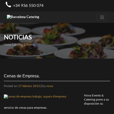
Skip
+34 936 550 074
to
content
NOTICIAS
Nova Catering & Events
Cenas de Empresa.
Posted on
17 febrero 2012
|
by
nova
Nova Events &
Catering pone a su
disposición su
servicio de cenas para empresas.