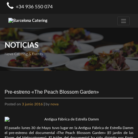
Skip
+34 936 550 074
to
content
NOTICIAS
Nova Catering & Events
Pre-estreno «The Peach Blossom Garden»
Posted on
3 junio 2016
|
by
nova
El pasado lunes 30 de Mayo tuvo lugar en la Antigua Fábrica de Estrella Damm
el pre-estreno del documental «The Peach Blossom Garden» (El jardín de las
Flores del Melocotonero). El tráiler del documental ha sido dirigido por Enric