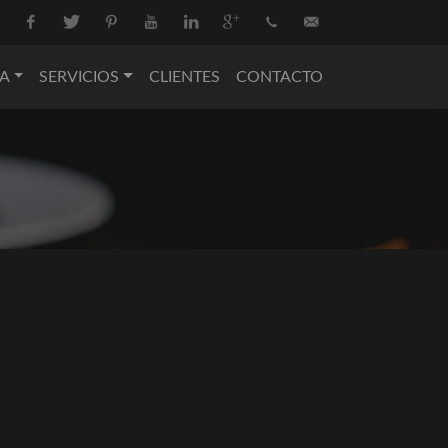
Facebook
Twitter
Pinterest
Youtube
Linkedin
Google+
+34
info@nova-
A
SERVICIOS
CLIENTES
CONTACTO
936
catering.com
550
074