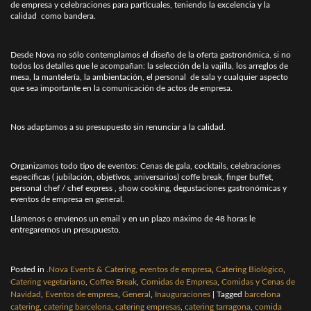
de empresa y celebraciones para particuales, teniendo la excelencia y la
calidad como bandera.
Desde Nova no sólo contemplamos el diseño de la oferta gastronómica, si no
todos los detalles que le acompañan: la selección de la vajilla, los arreglos de
mesa, la mantelería, la ambientación, el personal de sala y cualquier aspecto
que sea importante en la comunicación de actos de empresa.
Nos adaptamos a su presupuesto sin renunciar a la calidad.
Organizamos todo tipo de eventos: Cenas de gala, cocktails, celebraciones
específicas ( jubilación, objetivos, aniversarios) coffe break, finger buffet,
personal chef / chef express , show cooking, degustaciones gastronómicas y
eventos de empresa en general.
Llámenos o envíenos un email y en un plazo máximo de 48 horas le
entregaremos un presupuesto.
Posted in
.Nova Events & Catering, eventos de empresa
,
Catering Biológico
,
Catering vegetariano
,
Coffee Break
,
Comidas de Empresa
,
Comidas y Cenas de
Navidad
,
Eventos de empresa
,
General
,
Inauguraciones
|
Tagged
barcelona
catering
,
catering barcelona
,
catering empresas
,
catering tarragona
,
comida