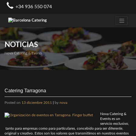
Skip
+34 936 550 074
to
content
NOTICIAS
Nova Catering & Events
Catering Tarragona
Posted on
13 diciembre 2011
|
by
nova
Nova Catering &
Events es un
servicio exclusivo,
tanto para empresas como para particulares, concebido para ser diferente,
original y creativo. Estos son los valores que transmitimos en nuestros eventos