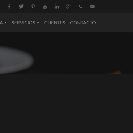
Facebook
Twitter
Pinterest
Youtube
Linkedin
Google+
+34
info@nova-
A
SERVICIOS
CLIENTES
CONTACTO
936
catering.com
550
074