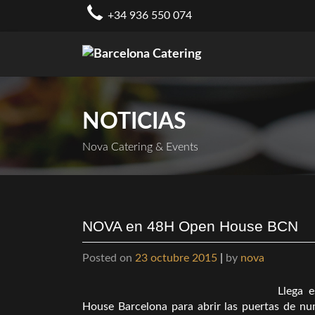
Skip
+34 936 550 074
to
content
NOTICIAS
Nova Catering & Events
NOVA en 48H Open House BCN
Posted on
23 octubre 2015
|
by
nova
Llega e
House Barcelona para abrir las puertas de nu