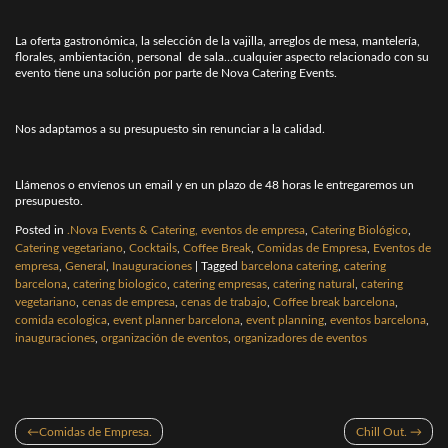
La oferta gastronómica, la selección de la vajilla, arreglos de mesa, mantelería,
florales, ambientación, personal de sala…cualquier aspecto relacionado con su
evento tiene una solución por parte de Nova Catering Events.
Nos adaptamos a su presupuesto sin renunciar a la calidad.
Llámenos o envíenos un email y en un plazo de 48 horas le entregaremos un
presupuesto.
Posted in
.Nova Events & Catering, eventos de empresa
,
Catering Biológico
,
Catering vegetariano
,
Cocktails
,
Coffee Break
,
Comidas de Empresa
,
Eventos de
empresa
,
General
,
Inauguraciones
|
Tagged
barcelona catering
,
catering
barcelona
,
catering biologico
,
catering empresas
,
catering natural
,
catering
vegetariano
,
cenas de empresa
,
cenas de trabajo
,
Coffee break barcelona
,
comida ecologica
,
event planner barcelona
,
event planning
,
eventos barcelona
,
inauguraciones
,
organización de eventos
,
organizadores de eventos
Navegación
Comidas de Empresa.
Chill Out.
de