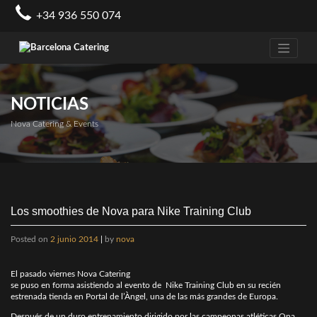
Skip
+34 936 550 074
to
content
NOTICIAS
Nova Catering & Events
Los smoothies de Nova para Nike Training Club
Posted on
2 junio 2014
|
by
nova
El pasado viernes Nova Catering
se puso en forma asistiendo al evento de Nike Training Club en su recién
estrenada tienda en Portal de l’Àngel, una de las más grandes de Europa.
Después de un duro entrenamiento dirigido por las campeonas atléticas Ona