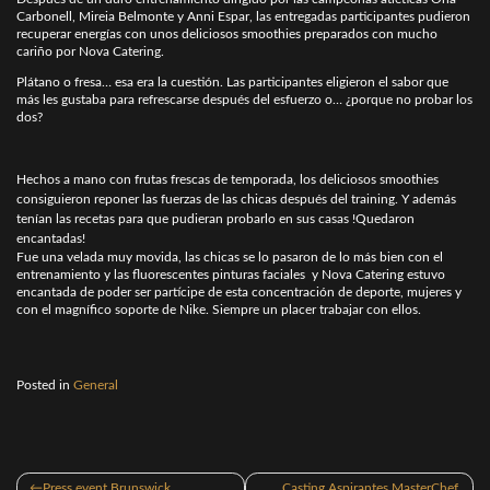
Carbonell, Mireia Belmonte y Anni Espar, las entregadas participantes pudieron
recuperar energías con unos deliciosos smoothies preparados con mucho
cariño por Nova Catering.
Plátano o fresa… esa era la cuestión. Las participantes eligieron el sabor que
más les gustaba para refrescarse después del esfuerzo o… ¿porque no probar los
dos?
Hechos a mano con frutas frescas de temporada, los deliciosos smoothies
consiguieron reponer las fuerzas de las chicas después del training. Y además
tenían las recetas para que pudieran probarlo en sus casas !Quedaron
encantadas!
Fue una velada muy movida, las chicas se lo pasaron de lo más bien con el
entrenamiento y las fluorescentes pinturas faciales y Nova Catering estuvo
encantada de poder ser partícipe de esta concentración de deporte, mujeres y
con el magnífico soporte de Nike. Siempre un placer trabajar con ellos.
Posted in
General
Navegación
Press event Brunswick
Casting Aspirantes MasterChef,