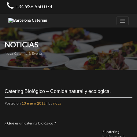
Skip
+34 936 550 074
to
content
NOTICIAS
Nova Catering & Events
Catering Biológico – Comida natural y ecológica.
Posted on
13 enero 2012
|
by
nova
¿ Qué es un catering biológico ?
El catering
biológico es la