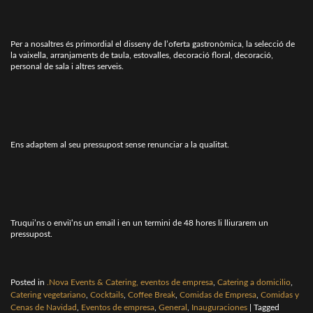
Per a nosaltres és primordial el disseny de l’oferta gastronòmica, la selecció de
la vaixella, arranjaments de taula, estovalles, decoració floral, decoració,
personal de sala i altres serveis.
Ens adaptem al seu pressupost sense renunciar a la qualitat.
Truqui’ns o enviï’ns un email i en un termini de 48 hores li lliurarem un
pressupost.
Posted in
.Nova Events & Catering, eventos de empresa
,
Catering a domicilio
,
Catering vegetariano
,
Cocktails
,
Coffee Break
,
Comidas de Empresa
,
Comidas y
Cenas de Navidad
,
Eventos de empresa
,
General
,
Inauguraciones
|
Tagged