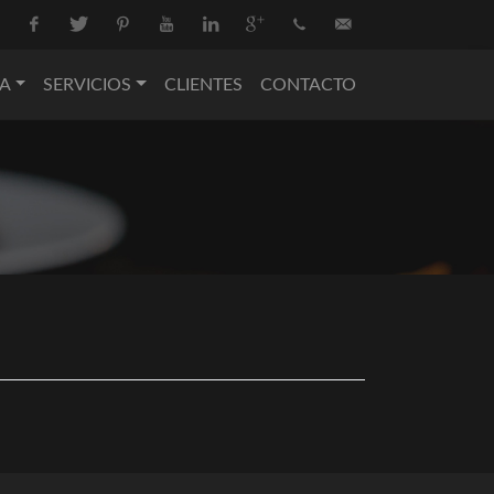
Facebook
Twitter
Pinterest
Youtube
Linkedin
Google+
+34
info@nova-
A
SERVICIOS
CLIENTES
CONTACTO
936
catering.com
550
074