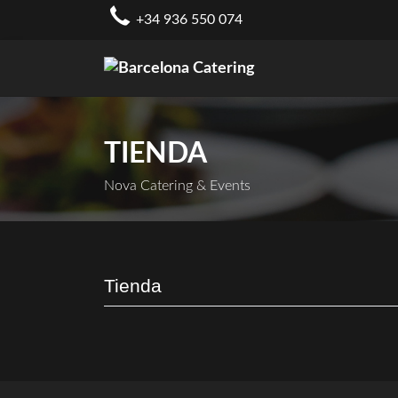
Skip
+34 936 550 074
to
content
TIENDA
Nova Catering & Events
Tienda