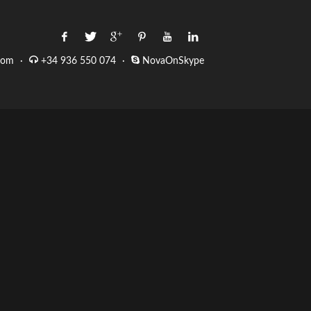
com
·
+34 936 550 074
·
NovaOnSkype